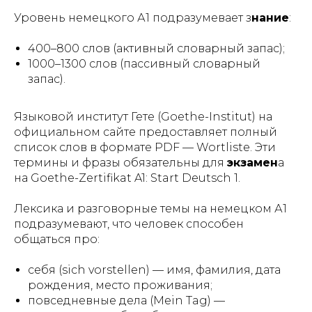
Уровень немецкого А1 подразумевает з
нание
:
400–800 слов (активный словарный запас);
1000–1300 слов (пассивный словарный
запас).
Языковой институт Гете (Goethe-Institut) на
официальном сайте предоставляет полный
список слов в формате PDF — Wortliste. Эти
термины и фразы обязательны для
экзамен
а
на Goethe-Zertifikat A1: Start Deutsch 1.
Лексика и разговорные темы на немецком А1
подразумевают, что человек способен
общаться про:
себя (sich vorstellen) — имя, фамилия, дата
рождения, место проживания;
повседневные дела (Mein Tag) —