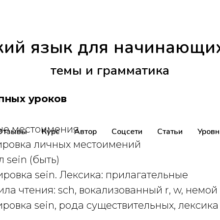
ий язык для начинающих
темы и грамматика
пных уроков
ные местоимения
Отзывы
Курс
Автор
Соцсети
Статьи
Уровн
нировка личных местоимений
л sein (быть)
нировка sein. Лексика: прилагательные
ила чтения: sch, вокализованный r, w, немой
нировка sein, рода существительных, лексика