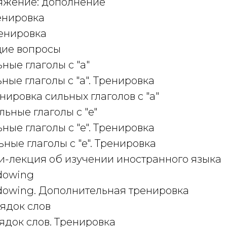
ряжение: дополнение
ренировка
ренировка
щие вопросы
ьные глаголы с "а"
ьные глаголы с "а". Тренировка
енировка сильных глаголов с "а"
ильные глаголы с "e"
ьные глаголы с "e". Тренировка
ьные глаголы с "e". Тренировка
ни-лекция об изучении иностранного языка
adowing
adowing. Дополнительная тренировка
рядок слов
рядок слов. Тренировка