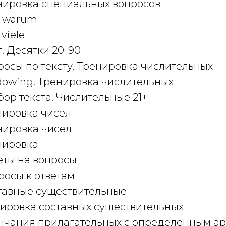
енировка специальных вопросов
e, warum
 viele
ст. Десятки 20-90
просы по тексту. Тренировка числительных
adowing. Тренировка числительных
збор текста. Числительные 21+
енировка чисел
енировка чисел
енировка
веты на вопросы
просы к ответам
ставные существительные
енировка составных существительных
кончания прилагательных с определенным ар