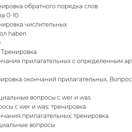
енировка обратного порядка слов
ла 0-10
енировка числительных
гол haben
0
0. Тренировка
кончания прилагательных с определенным ар
енировка окончаний прилагательных. Вопро
ециальные вопросы с wer и was
просы с wer и was: тренировка
ончания прилагательных: тренировка
ециальные вопросы