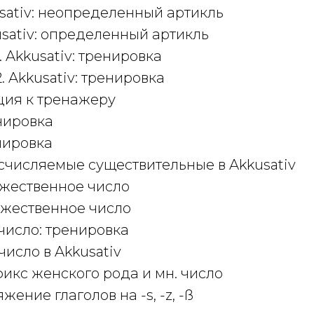
kusativ: неопределенный артикль
kusativ: определенный артикль
 1. Akkusativ: тренировка
 2. Akkusativ: тренировка
ция к тренажеру
енировка
енировка
исчисляемые существительные в Akkusativ
ожественное число
ожественное число
 число: тренировка
 число в Akkusativ
ффикс женского рода и мн. число
яжение глаголов на -s, -z, -ß