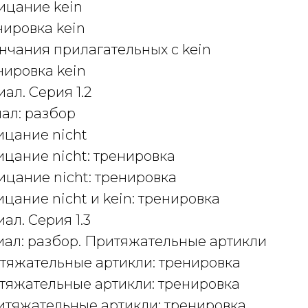
рицание kein
нировка kein
ончания прилагательных с kein
енировка kein
иал. Серия 1.2
иал: разбор
рицание nicht
рицание nicht: тренировка
рицание nicht: тренировка
ицание nicht и kein: тренировка
иал. Серия 1.3
риал: разбор. Притяжательные артикли
итяжательные артикли: тренировка
итяжательные артикли: тренировка
ритяжательные артикли: тренировка