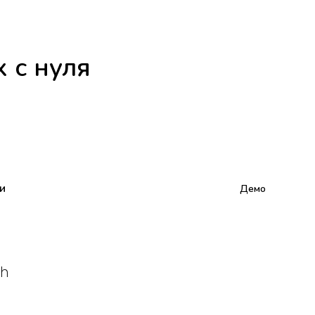
 с нуля
и
Демо
 h