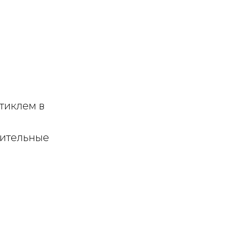
тиклем в
сительные