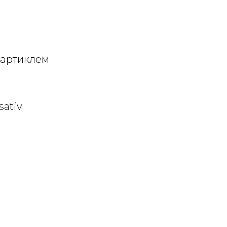
 артиклем
sativ