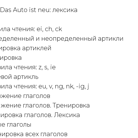
1. Das Auto ist neu: лексика
ла чтения: ei, ch, ck
пределенный и неопределенный артикли
енировка артиклей
нировка
ила чтения: z, s, ie
левой артикль
ла чтения: eu, v, ng, nk, -ig, j
ряжение глаголов
ряжение глаголов. Тренировка
нировка глаголов. Лексика
ые глаголы
енировка всех глаголов